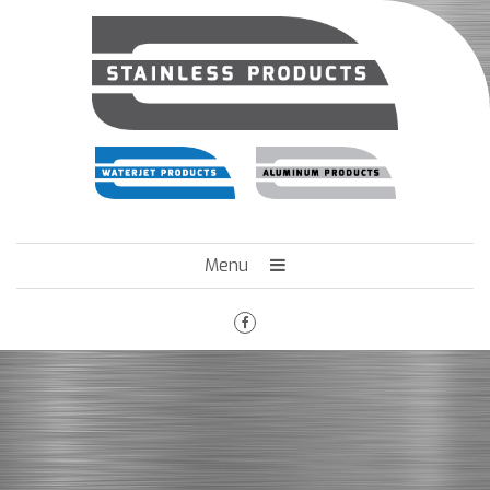
Menu
HOME
HET BEDRIJF
ENGINEERING
MACHINEPARK
VACATURES
CONTACT