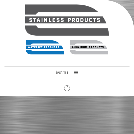
Menu
HOME
HET BEDRIJF
ENGINEERING
MACHINEPARK
VACATURES
CONTACT