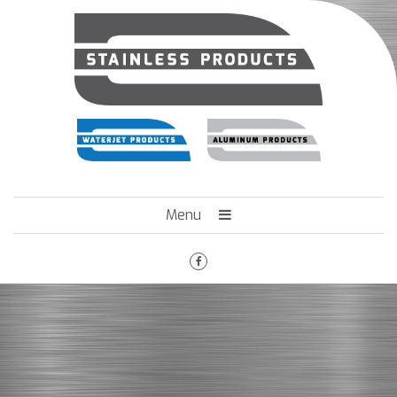
Menu
HOME
HET BEDRIJF
ENGINEERING
MACHINEPARK
VACATURES
CONTACT