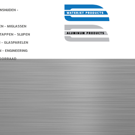
NSNIJDEN -
EN - MIGLASSEN
TAPPEN - SLIJPEN
N - GLASPARELEN
 - ENGINEERING
VOORRAAD