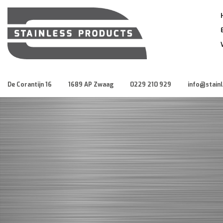
De Corantijn 16
1689 AP Zwaag
0229 210 929
info@stain