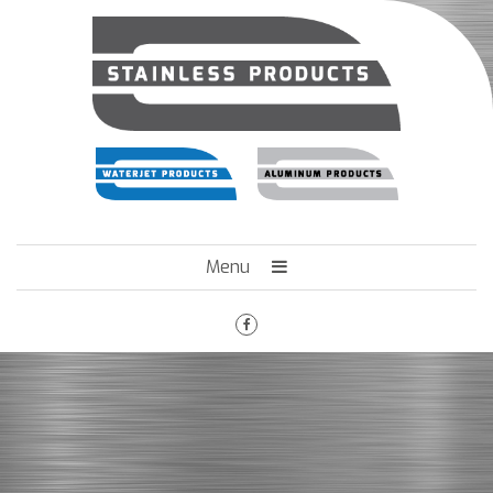
Menu
HOME
HET BEDRIJF
ENGINEERING
MACHINEPARK
VACATURES
CONTACT