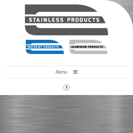
Menu
HOME
HET BEDRIJF
ENGINEERING
MACHINEPARK
VACATURES
CONTACT