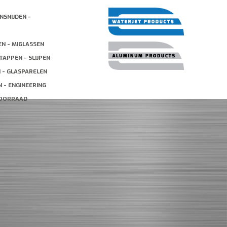
NSNIJDEN -
EN - MIGLASSEN
TAPPEN - SLIJPEN
N - GLASPARELEN
 - ENGINEERING
VOORRAAD