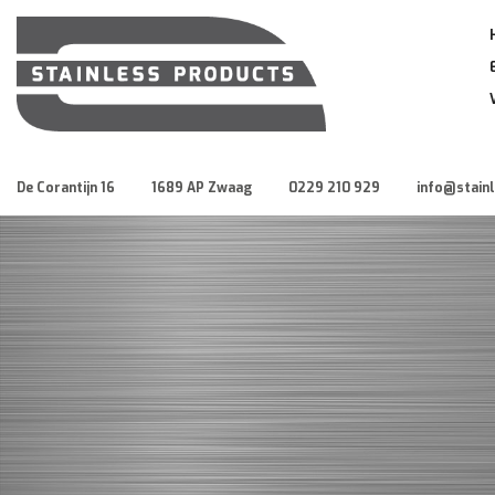
De Corantijn 16
1689 AP Zwaag
0229 210 929
info@stain