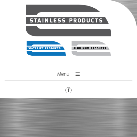
Menu
HOME
HET BEDRIJF
ENGINEERING
MACHINEPARK
VACATURES
CONTACT