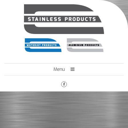
Menu
HOME
HET BEDRIJF
ENGINEERING
MACHINEPARK
VACATURES
CONTACT