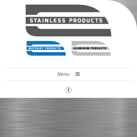
Menu
HOME
HET BEDRIJF
ENGINEERING
MACHINEPARK
VACATURES
CONTACT