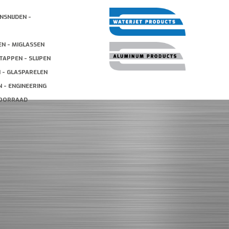
NSNIJDEN -
EN - MIGLASSEN
TAPPEN - SLIJPEN
N - GLASPARELEN
 - ENGINEERING
VOORRAAD