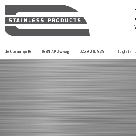
De Corantijn 16
1689 AP Zwaag
0229 210 929
info@stain