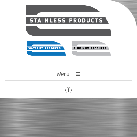
Menu
HOME
HET BEDRIJF
ENGINEERING
MACHINEPARK
VACATURES
CONTACT