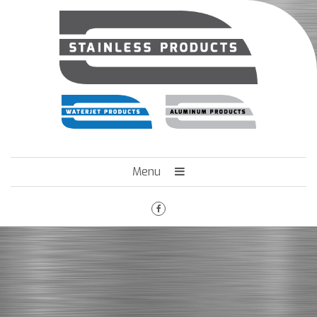
Menu
HOME
HET BEDRIJF
ENGINEERING
MACHINEPARK
VACATURES
CONTACT