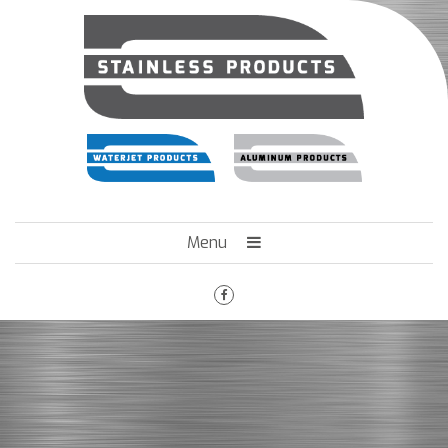
Menu
HOME
HET BEDRIJF
ENGINEERING
MACHINEPARK
VACATURES
CONTACT