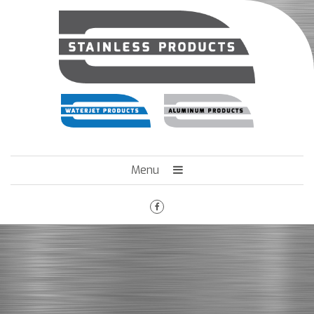
Menu
HOME
HET BEDRIJF
ENGINEERING
MACHINEPARK
VACATURES
CONTACT