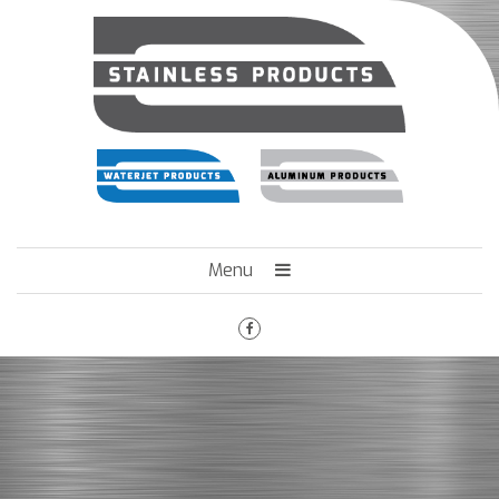
Menu
HOME
HET BEDRIJF
ENGINEERING
MACHINEPARK
VACATURES
CONTACT