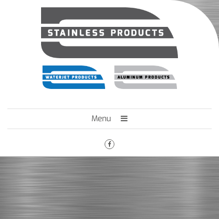
Menu
HOME
HET BEDRIJF
ENGINEERING
MACHINEPARK
VACATURES
CONTACT