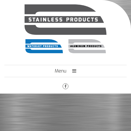
Menu
HOME
HET BEDRIJF
ENGINEERING
MACHINEPARK
VACATURES
CONTACT