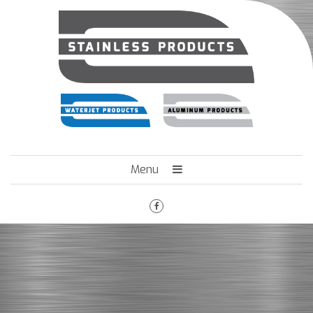
Menu
HOME
HET BEDRIJF
ENGINEERING
MACHINEPARK
VACATURES
CONTACT