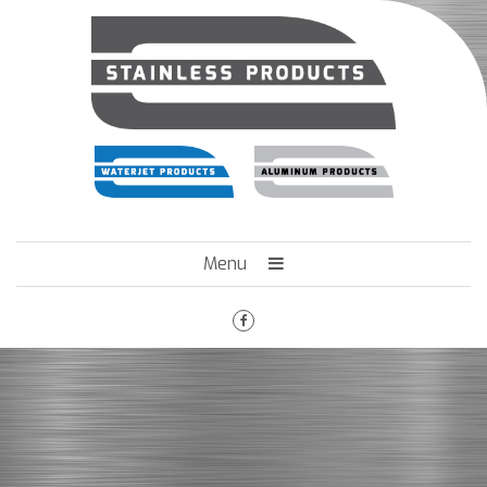
Menu
HOME
HET BEDRIJF
ENGINEERING
MACHINEPARK
VACATURES
CONTACT