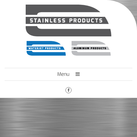
Menu
HOME
HET BEDRIJF
ENGINEERING
MACHINEPARK
VACATURES
CONTACT