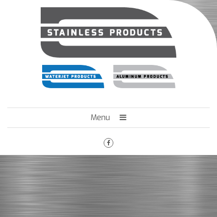
Menu
HOME
HET BEDRIJF
ENGINEERING
MACHINEPARK
VACATURES
CONTACT