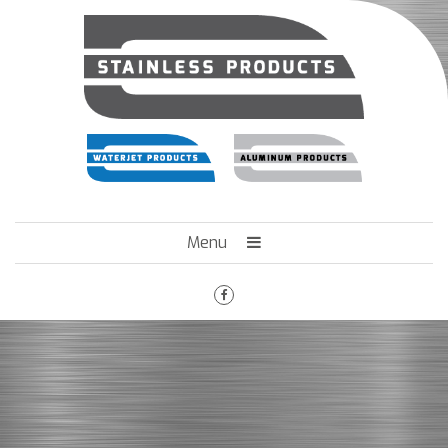
Menu
HOME
HET BEDRIJF
ENGINEERING
MACHINEPARK
VACATURES
CONTACT