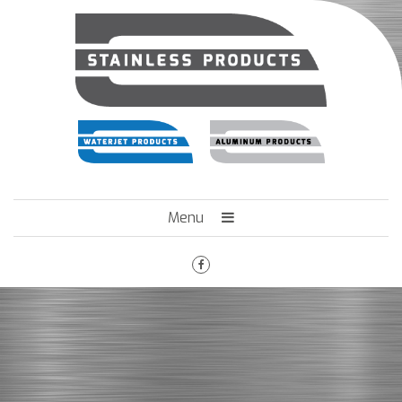
Menu
HOME
HET BEDRIJF
ENGINEERING
MACHINEPARK
VACATURES
CONTACT