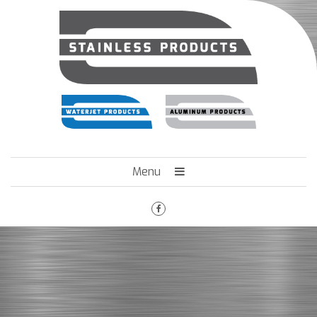
Menu
HOME
HET BEDRIJF
ENGINEERING
MACHINEPARK
VACATURES
CONTACT