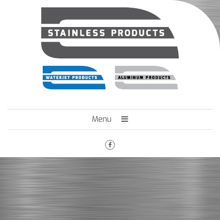
Menu
HOME
HET BEDRIJF
ENGINEERING
MACHINEPARK
VACATURES
CONTACT