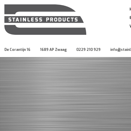
De Corantijn 16
1689 AP Zwaag
0229 210 929
info@stain