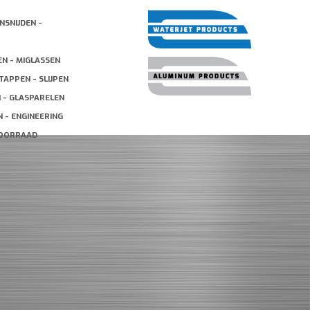
NSNIJDEN -
EN - MIGLASSEN
TAPPEN - SLIJPEN
N - GLASPARELEN
 - ENGINEERING
VOORRAAD