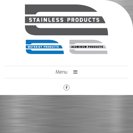
Menu
HOME
HET BEDRIJF
ENGINEERING
MACHINEPARK
VACATURES
CONTACT