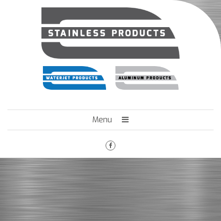
Menu
HOME
HET BEDRIJF
ENGINEERING
MACHINEPARK
VACATURES
CONTACT