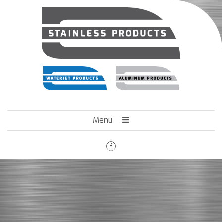
Menu
HOME
HET BEDRIJF
ENGINEERING
MACHINEPARK
VACATURES
CONTACT