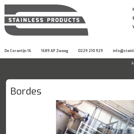
De Corantijn 16
1689 AP Zwaag
0229 210 929
info@stain
A
Bordes