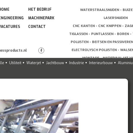
HOME
HET BEDRIJF
WATERSTRAALSNIJDEN - BUIZE
LASERSNIJDEN
ENGINEERING
MACHINEPARK
CNC KANTEN - CNC KNIPPEN - ZAG
VACATURES
CONTACT
TIGLASSEN - PUNTLASSEN - BOREN - 
POLIJSTEN - BEITSEN EN PASSIVERE
ELECTROLYSCH POLIJSTEN - WALSEN
lessproducts.nl
MONTAGE - MATERIAAL UIT 
lle
Utiliteit
Waterjet
Jachtbouw
Industrie
Interieurbouw
Alumini