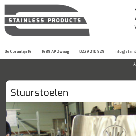
De Corantijn 16
1689 AP Zwaag
0229 210 929
info@stain
A
Stuurstoelen