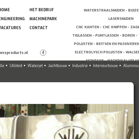
HOME
HET BEDRIJF
WATERSTRAALSNIJDEN - BUIZE
LASERSNIJDEN
ENGINEERING
MACHINEPARK
CNC KANTEN - CNC KNIPPEN - ZAG
VACATURES
CONTACT
TIGLASSEN - PUNTLASSEN - BOREN - 
POLIJSTEN - BEITSEN EN PASSIVERE
ELECTROLYSCH POLIJSTEN - WALSEN
lessproducts.nl
MONTAGE - MATERIAAL UIT 
lle
Utiliteit
Waterjet
Jachtbouw
Industrie
Interieurbouw
Alumini