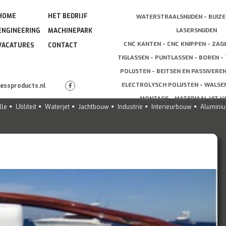
HOME
HET BEDRIJF
WATERSTRAALSNIJDEN - BUIZE
LASERSNIJDEN
ENGINEERING
MACHINEPARK
CNC KANTEN - CNC KNIPPEN - ZAG
VACATURES
CONTACT
TIGLASSEN - PUNTLASSEN - BOREN - 
POLIJSTEN - BEITSEN EN PASSIVERE
ELECTROLYSCH POLIJSTEN - WALSEN
lessproducts.nl
MONTAGE - MATERIAAL UIT 
lle
Utiliteit
Waterjet
Jachtbouw
Industrie
Interieurbouw
Alumini