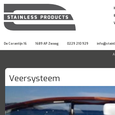
De Corantijn 16
1689 AP Zwaag
0229 210 929
info@stain
A
Veersysteem